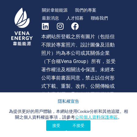
關於韋能能源
我們的專案
最新消息
人才招募
聯絡我們
本網站所登載之所有圖片（包括但
不限於專案照片、設計圖像及活動
照片）均為本公司或其關係企業
（下合稱Vena Group）所有，並受
著作權法及相關法令保護。未經本
公司事前書面同意，禁止以任何形
式下載、重製、改作、公開傳輸或
作商業利用。且任何使用不得涉及
隱私權宣告
不當影射、詆毀或貶損 Vena Group
或旗下任何公司之形象或商譽。違
為提供更好的用戶體驗，本網站使用Cookie分析和其他追蹤。相
關之個人資料權益事項，請參考
公司個人資料保護專區
。
者本公司將依法追究法律責任。
接受
不接受