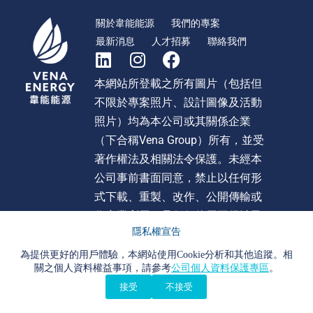
關於韋能能源
我們的專案
最新消息
人才招募
聯絡我們
本網站所登載之所有圖片（包括但
不限於專案照片、設計圖像及活動
照片）均為本公司或其關係企業
（下合稱Vena Group）所有，並受
著作權法及相關法令保護。未經本
公司事前書面同意，禁止以任何形
式下載、重製、改作、公開傳輸或
作商業利用。且任何使用不得涉及
隱私權宣告
不當影射、詆毀或貶損 Vena Group
或旗下任何公司之形象或商譽。違
為提供更好的用戶體驗，本網站使用Cookie分析和其他追蹤。相
關之個人資料權益事項，請參考
公司個人資料保護專區
。
者本公司將依法追究法律責任。
接受
不接受