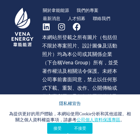
關於韋能能源
我們的專案
最新消息
人才招募
聯絡我們
本網站所登載之所有圖片（包括但
不限於專案照片、設計圖像及活動
照片）均為本公司或其關係企業
（下合稱Vena Group）所有，並受
著作權法及相關法令保護。未經本
公司事前書面同意，禁止以任何形
式下載、重製、改作、公開傳輸或
作商業利用。且任何使用不得涉及
隱私權宣告
不當影射、詆毀或貶損 Vena Group
或旗下任何公司之形象或商譽。違
為提供更好的用戶體驗，本網站使用Cookie分析和其他追蹤。相
關之個人資料權益事項，請參考
公司個人資料保護專區
。
者本公司將依法追究法律責任。
接受
不接受