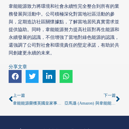
韋能能源致力將環境和社會永續性完全整合到所有的業
務發展與活動中。公司積極深化對當地社區活動的參
與，定期造訪社區關懷據點，了解當地居民真實需求並
提供協助。同時，韋能能源努力提高社區對再生能源和
永續發展的認識，不但增強了當地對綠色能源的認識，
還強調了公司對社會和環境責任的堅定承諾，有助於共
同創建更永續的未來。
分享文章
上一篇
下一篇
韋能能源榮獲英國皇家事故預防協會 ROSPA 大獎
亞馬遜 (Amazon) 與韋能能源 (Vena Energy) 宣布在昆士蘭進行 125 MW 的太陽能計畫