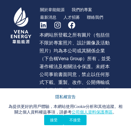
關於韋能能源
我們的專案
最新消息
人才招募
聯絡我們
本網站所登載之所有圖片（包括但
不限於專案照片、設計圖像及活動
照片）均為本公司或其關係企業
（下合稱Vena Group）所有，並受
著作權法及相關法令保護。未經本
公司事前書面同意，禁止以任何形
式下載、重製、改作、公開傳輸或
作商業利用。且任何使用不得涉及
隱私權宣告
不當影射、詆毀或貶損 Vena Group
或旗下任何公司之形象或商譽。違
為提供更好的用戶體驗，本網站使用Cookie分析和其他追蹤。相
關之個人資料權益事項，請參考
公司個人資料保護專區
。
者本公司將依法追究法律責任。
接受
不接受