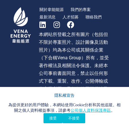
關於韋能能源
我們的專案
最新消息
人才招募
聯絡我們
本網站所登載之所有圖片（包括但
不限於專案照片、設計圖像及活動
照片）均為本公司或其關係企業
（下合稱Vena Group）所有，並受
著作權法及相關法令保護。未經本
公司事前書面同意，禁止以任何形
式下載、重製、改作、公開傳輸或
作商業利用。且任何使用不得涉及
隱私權宣告
不當影射、詆毀或貶損 Vena Group
或旗下任何公司之形象或商譽。違
為提供更好的用戶體驗，本網站使用Cookie分析和其他追蹤。相
關之個人資料權益事項，請參考
公司個人資料保護專區
。
者本公司將依法追究法律責任。
接受
不接受