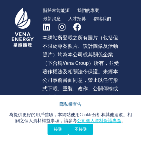
關於韋能能源
我們的專案
最新消息
人才招募
聯絡我們
本網站所登載之所有圖片（包括但
不限於專案照片、設計圖像及活動
照片）均為本公司或其關係企業
（下合稱Vena Group）所有，並受
著作權法及相關法令保護。未經本
公司事前書面同意，禁止以任何形
式下載、重製、改作、公開傳輸或
作商業利用。且任何使用不得涉及
隱私權宣告
不當影射、詆毀或貶損 Vena Group
或旗下任何公司之形象或商譽。違
為提供更好的用戶體驗，本網站使用Cookie分析和其他追蹤。相
關之個人資料權益事項，請參考
公司個人資料保護專區
。
者本公司將依法追究法律責任。
接受
不接受