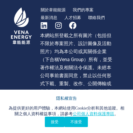
關於韋能能源
我們的專案
最新消息
人才招募
聯絡我們
本網站所登載之所有圖片（包括但
不限於專案照片、設計圖像及活動
照片）均為本公司或其關係企業
（下合稱Vena Group）所有，並受
著作權法及相關法令保護。未經本
公司事前書面同意，禁止以任何形
式下載、重製、改作、公開傳輸或
作商業利用。且任何使用不得涉及
隱私權宣告
不當影射、詆毀或貶損 Vena Group
或旗下任何公司之形象或商譽。違
為提供更好的用戶體驗，本網站使用Cookie分析和其他追蹤。相
關之個人資料權益事項，請參考
公司個人資料保護專區
。
者本公司將依法追究法律責任。
接受
不接受