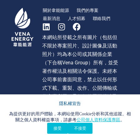
關於韋能能源
我們的專案
最新消息
人才招募
聯絡我們
本網站所登載之所有圖片（包括但
不限於專案照片、設計圖像及活動
照片）均為本公司或其關係企業
（下合稱Vena Group）所有，並受
著作權法及相關法令保護。未經本
公司事前書面同意，禁止以任何形
式下載、重製、改作、公開傳輸或
作商業利用。且任何使用不得涉及
隱私權宣告
不當影射、詆毀或貶損 Vena Group
或旗下任何公司之形象或商譽。違
為提供更好的用戶體驗，本網站使用Cookie分析和其他追蹤。相
關之個人資料權益事項，請參考
公司個人資料保護專區
。
者本公司將依法追究法律責任。
接受
不接受