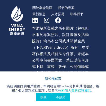
關於韋能能源
我們的專案
最新消息
人才招募
聯絡我們
本網站所登載之所有圖片（包括但
不限於專案照片、設計圖像及活動
照片）均為本公司或其關係企業
（下合稱Vena Group）所有，並受
著作權法及相關法令保護。未經本
公司事前書面同意，禁止以任何形
式下載、重製、改作、公開傳輸或
作商業利用。且任何使用不得涉及
隱私權宣告
不當影射、詆毀或貶損 Vena Group
或旗下任何公司之形象或商譽。違
為提供更好的用戶體驗，本網站使用Cookie分析和其他追蹤。相
關之個人資料權益事項，請參考
公司個人資料保護專區
。
者本公司將依法追究法律責任。
接受
不接受