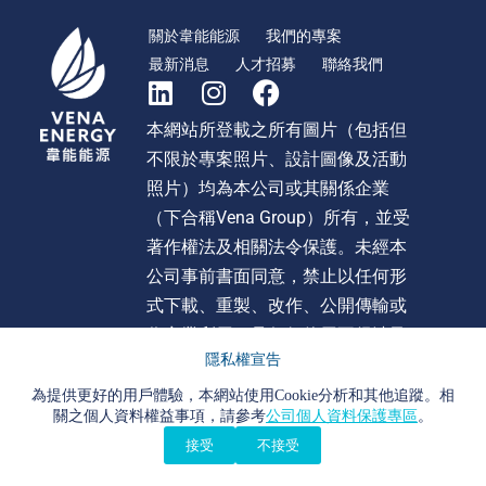
關於韋能能源
我們的專案
最新消息
人才招募
聯絡我們
本網站所登載之所有圖片（包括但
不限於專案照片、設計圖像及活動
照片）均為本公司或其關係企業
（下合稱Vena Group）所有，並受
著作權法及相關法令保護。未經本
公司事前書面同意，禁止以任何形
式下載、重製、改作、公開傳輸或
作商業利用。且任何使用不得涉及
隱私權宣告
不當影射、詆毀或貶損 Vena Group
或旗下任何公司之形象或商譽。違
為提供更好的用戶體驗，本網站使用Cookie分析和其他追蹤。相
關之個人資料權益事項，請參考
公司個人資料保護專區
。
者本公司將依法追究法律責任。
接受
不接受