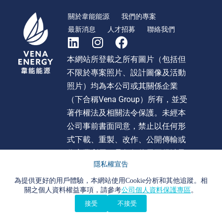
關於韋能能源
我們的專案
最新消息
人才招募
聯絡我們
本網站所登載之所有圖片（包括但
不限於專案照片、設計圖像及活動
照片）均為本公司或其關係企業
（下合稱Vena Group）所有，並受
著作權法及相關法令保護。未經本
公司事前書面同意，禁止以任何形
式下載、重製、改作、公開傳輸或
作商業利用。且任何使用不得涉及
隱私權宣告
不當影射、詆毀或貶損 Vena Group
或旗下任何公司之形象或商譽。違
為提供更好的用戶體驗，本網站使用Cookie分析和其他追蹤。相
關之個人資料權益事項，請參考
公司個人資料保護專區
。
者本公司將依法追究法律責任。
接受
不接受