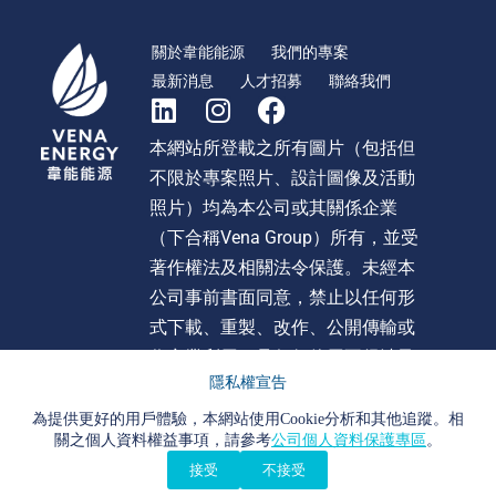
關於韋能能源
我們的專案
最新消息
人才招募
聯絡我們
本網站所登載之所有圖片（包括但
不限於專案照片、設計圖像及活動
照片）均為本公司或其關係企業
（下合稱Vena Group）所有，並受
著作權法及相關法令保護。未經本
公司事前書面同意，禁止以任何形
式下載、重製、改作、公開傳輸或
作商業利用。且任何使用不得涉及
隱私權宣告
不當影射、詆毀或貶損 Vena Group
或旗下任何公司之形象或商譽。違
為提供更好的用戶體驗，本網站使用Cookie分析和其他追蹤。相
關之個人資料權益事項，請參考
公司個人資料保護專區
。
者本公司將依法追究法律責任。
接受
不接受