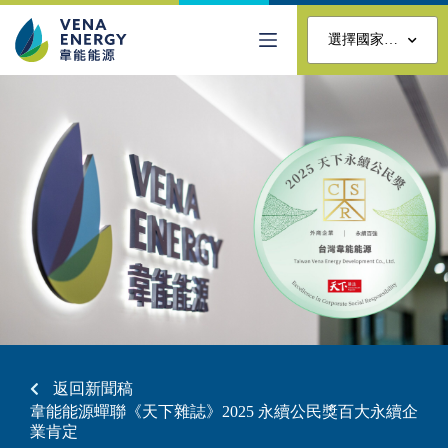
選擇國家…
返回新聞稿
韋能能源蟬聯《天下雜誌》2025 永續公民獎百大永續企
業肯定