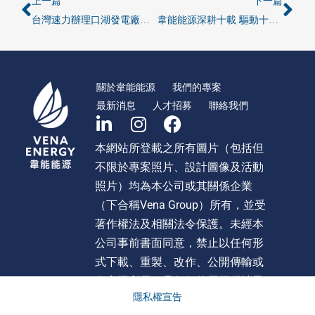
上一篇
下一篇
台灣速力辦理口湖發電廠新建第四機組施工前地方說明會公告
韋能能源深耕十載 驅動十年再生能源轉型
關於韋能能源
我們的專案
最新消息
人才招募
聯絡我們
本網站所登載之所有圖片（包括但
不限於專案照片、設計圖像及活動
照片）均為本公司或其關係企業
（下合稱Vena Group）所有，並受
著作權法及相關法令保護。未經本
公司事前書面同意，禁止以任何形
式下載、重製、改作、公開傳輸或
作商業利用。且任何使用不得涉及
隱私權宣告
不當影射、詆毀或貶損 Vena Group