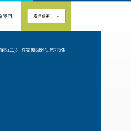
絡我們
選擇國家…
觀(二)》 客家新聞雜誌第770集