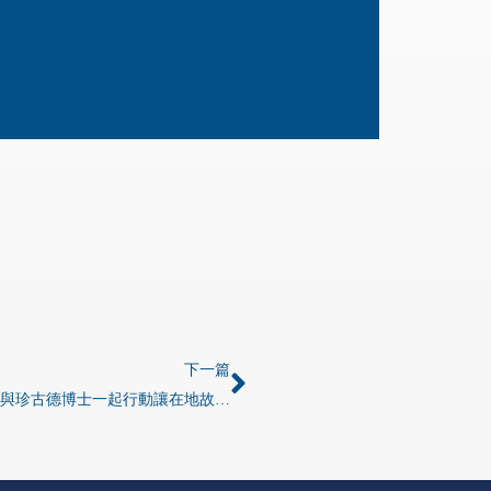
下一篇
韋能能源攜手長榮大學推動綠能教育與珍古德博士一起行動讓在地故事走向國際舞台